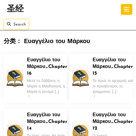
Skip
O
圣经
to
B
content
Skip
Search
to
content
分类：
Ευαγγέλιο του Μάρκου
Ευαγγέλιο του
Ευαγγέλιο του
Μάρκου_Chapter
Μάρκου_Chapter
16
15
Μετά το Σάββατο, η
Το πρωί, οι αρχιερείς και
Μαρία η Μαγδαληνή, η
οι πρεσβύτεροι, οι
Μαρία η μητέρα […]
γραμματείς […]
！
！
Ευαγγέλιο του
Ευαγγέλιο του
Μάρκου_Chapter
Μάρκου_Chapter
14
12