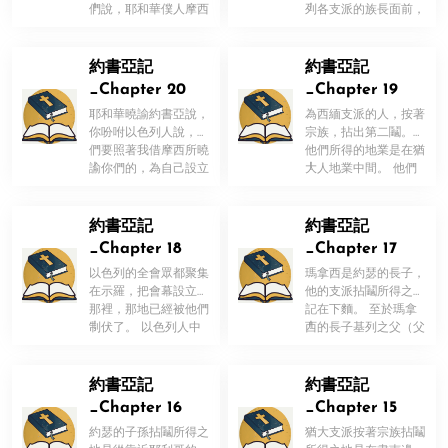
！
！
們說，耶和華僕人摩西
列各支派的族長面前，
所吩咐你們的，你們都
在迦南地的示羅對他們
遵守了。 […]
說，從前 […]
約書亞記
約書亞記
_Chapter 20
_Chapter 19
耶和華曉諭約書亞說，
為西緬支派的人，按著
你吩咐以色列人說，你
宗族，拈出第二鬮。
們要照著我借摩西所曉
他們所得的地業是在猶
！
！
諭你們的，為自己設立
大人地業中間。 他們
逃城， 使那無心而誤
所得為業之地就是，別
殺人的， […]
是巴（或名 […]
約書亞記
約書亞記
_Chapter 18
_Chapter 17
以色列的全會眾都聚集
瑪拿西是約瑟的長子，
在示羅，把會幕設立在
他的支派拈鬮所得之地
那裡，那地已經被他們
記在下麵。 至於瑪拿
！
！
制伏了。 以色列人中
西的長子基列之父（父
其餘的七個支派還沒有
或作主）瑪姬，因為是
分給他們地 […]
勇士就得了 […]
約書亞記
約書亞記
_Chapter 16
_Chapter 15
約瑟的子孫拈鬮所得之
猶大支派按著宗族拈鬮