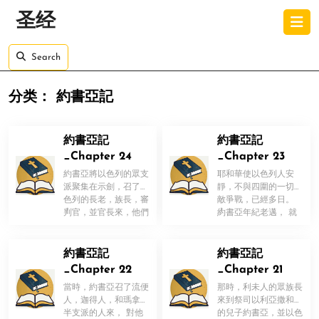
Skip
O
圣经
to
B
content
Skip
Search
to
content
分类：
約書亞記
約書亞記
約書亞記
_Chapter 24
_Chapter 23
約書亞將以色列的眾支
耶和華使以色列人安
派聚集在示劍，召了以
靜，不與四圍的一切仇
色列的長老，族長，審
敵爭戰，已經多日。
！
！
判官，並官長來，他們
約書亞年紀老邁， 就
就站在神面前。 約書
把以色列眾人的長老，
亞對眾民說 […]
族長，審判官 […]
約書亞記
約書亞記
_Chapter 22
_Chapter 21
當時，約書亞召了流便
那時，利未人的眾族長
人，迦得人，和瑪拿西
來到祭司以利亞撒和嫩
半支派的人來， 對他
的兒子約書亞，並以色