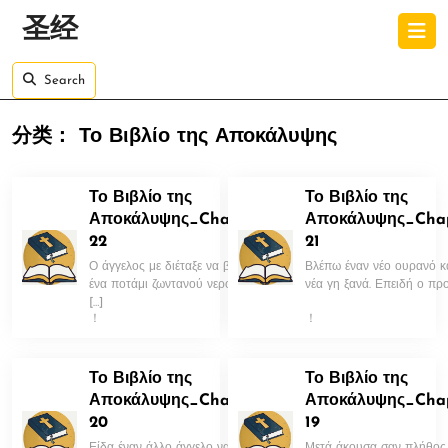
Skip
O
圣经
to
B
content
Skip
Search
to
content
分类：
Το Βιβλίο της Αποκάλυψης
Το Βιβλίο της
Το Βιβλίο της
Αποκάλυψης_Chapter
Αποκάλυψης_Cha
22
21
Ο άγγελος με διέταξε να βρω
Βλέπω έναν νέο ουρανό κα
ένα ποτάμι ζωντανού νερού σ
νέα γη ξανά. Επειδή ο προ
[…]
！
！
Το Βιβλίο της
Το Βιβλίο της
Αποκάλυψης_Chapter
Αποκάλυψης_Cha
20
19