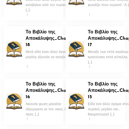
Είδα έναν άλλο άγγελο να
Μετά άκουσα σαν πλήθος
κατεβαίνει από τον ουρανό, κρα
φωνάζει στον ουρανό: “Α [
[…]
！
！
Το Βιβλίο της
Το Βιβλίο της
Αποκάλυψης_Chapter
Αποκάλυψης_Cha
18
17
Μετά είδα έναν άλλο άγγελο με
Μεταξύ των επτά αγγέλων
μεγάλη εξουσία να κατεβαί […]
κρατούσαν επτά κύπελλα,
[…]
！
！
Το Βιβλίο της
Το Βιβλίο της
Αποκάλυψης_Chapter
Αποκάλυψης_Cha
16
15
Ακουσα φωνη μεγαλην
Είδα ένα άλλο όραμα στο
εξερχομενη εκ του ναου, λεγων
ουρανό, μεγάλο και
προς […]
θαυματουργό […]
！
！