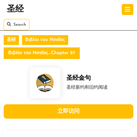
Skip
O
圣经
to
B
content
Skip
Search
to
content
圣经
Βιβλίο του Ησαΐας
Βιβλίο του Ησαΐας_Chapter 27
圣经金句
圣经新约和旧约阅读
立即访问