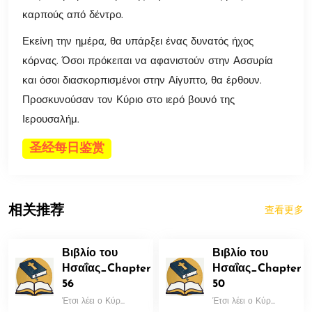
καρπούς από δέντρο.
Εκείνη την ημέρα, θα υπάρξει ένας δυνατός ήχος
κόρνας. Όσοι πρόκειται να αφανιστούν στην Ασσυρία
και όσοι διασκορπισμένοι στην Αίγυπτο, θα έρθουν.
Προσκυνούσαν τον Κύριο στο ιερό βουνό της
Ιερουσαλήμ.
圣经每日鉴赏
相关推荐
查看更多
Βιβλίο του
Βιβλίο του
Ησαΐας_Chapter
Ησαΐας_Chapter
56
50
Έτσι λέει ο Κύρ...
Έτσι λέει ο Κύρ...