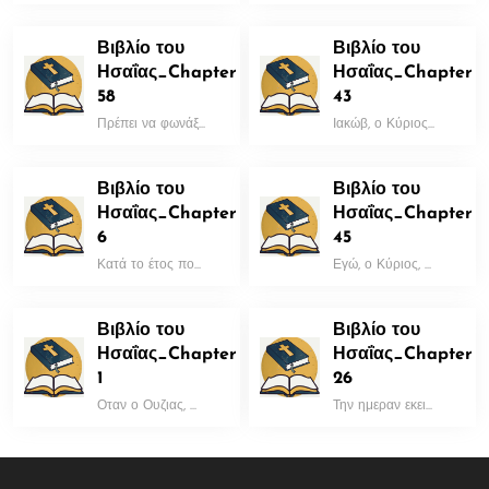
Βιβλίο του
Βιβλίο του
Ησαΐας_Chapter
Ησαΐας_Chapter
58
43
Πρέπει να φωνάξ...
Ιακώβ, ο Κύριος...
Βιβλίο του
Βιβλίο του
Ησαΐας_Chapter
Ησαΐας_Chapter
6
45
Κατά το έτος πο...
Εγώ, ο Κύριος, ...
Βιβλίο του
Βιβλίο του
Ησαΐας_Chapter
Ησαΐας_Chapter
1
26
Οταν ο Ουζιας, ...
Την ημεραν εκει...
Scroll