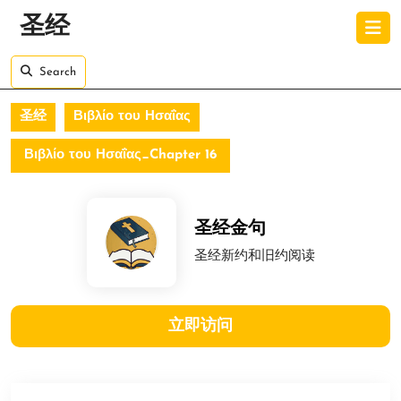
Skip
O
圣经
to
B
content
Skip
Search
to
content
圣经
Βιβλίο του Ησαΐας
Βιβλίο του Ησαΐας_Chapter 16
圣经金句
圣经新约和旧约阅读
立即访问