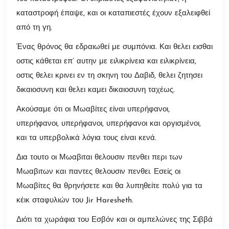
καταστροφή έπαψε, και οι καταπιεστές έχουν εξαλειφθεί
από τη γη.
Ένας θρόνος θα εδραιωθεί με συμπόνια. Και θελει εισθαι
οστις κάθεται επ’ αυτην με ειλικρίνεια και ειλικρίνεια,
οστις θελει κρινει εν τη σκηνη του Δαβιδ, θελει ζητησει
δικαιοσυνη και θελει καμει δικαιοσυνη ταχέως.
Ακούσαμε ότι οι Μωαβίτες είναι υπερήφανοι,
υπερήφανοι, υπερήφανοι, υπερήφανοι και οργισμένοι,
και τα υπερβολικά λόγια τους είναι κενά.
Δια τουτο οι Μωαβιται θελουσιν πενθει περι των
Μωαβιτων και παντες θελουσιν πενθει. Εσείς οι
Μωαβίτες θα θρηνήσετε και θα λυπηθείτε πολύ για τα
κέικ σταφυλιών του Jir Haresheth.
Διότι τα χωράφια του Εσβόν και οι αμπελώνες της Σιββά