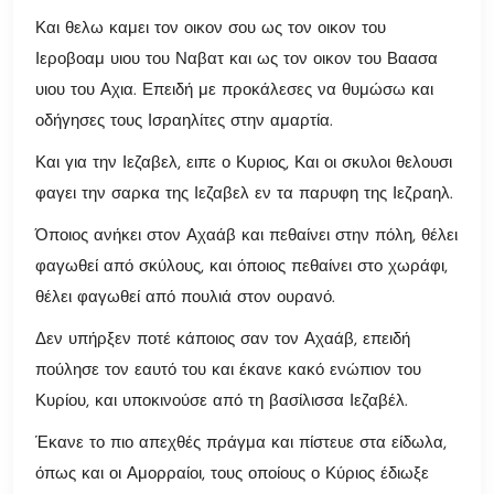
Και θελω καμει τον οικον σου ως τον οικον του
Ιεροβοαμ υιου του Ναβατ και ως τον οικον του Βαασα
υιου του Αχια. Επειδή με προκάλεσες να θυμώσω και
οδήγησες τους Ισραηλίτες στην αμαρτία.
Και για την Ιεζαβελ, ειπε ο Κυριος, Και οι σκυλοι θελουσι
φαγει την σαρκα της Ιεζαβελ εν τα παρυφη της Ιεζραηλ.
Όποιος ανήκει στον Αχαάβ και πεθαίνει στην πόλη, θέλει
φαγωθεί από σκύλους, και όποιος πεθαίνει στο χωράφι,
θέλει φαγωθεί από πουλιά στον ουρανό.
Δεν υπήρξεν ποτέ κάποιος σαν τον Αχαάβ, επειδή
πούλησε τον εαυτό του και έκανε κακό ενώπιον του
Κυρίου, και υποκινούσε από τη βασίλισσα Ιεζαβέλ.
Έκανε το πιο απεχθές πράγμα και πίστευε στα είδωλα,
όπως και οι Αμορραίοι, τους οποίους ο Κύριος έδιωξε