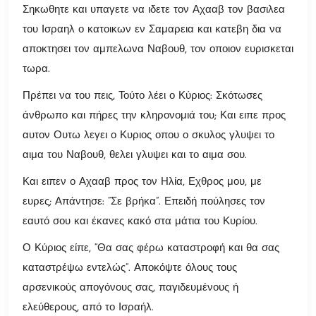
Σηκωθητε και υπαγετε να ιδετε τον Αχααβ τον βασιλεα
του Ισραηλ ο κατοικων εν Σαμαρεια και κατεβη δια να
αποκτησει τον αμπελωνα Ναβουθ, τον οποιον ευρισκεται
τωρα.
Πρέπει να του πεις, Τούτο λέει ο Κύριος: Σκότωσες
άνθρωπο και πήρες την κληρονομιά του; Και ειπε προς
αυτον Ουτω λεγει ο Κυριος οπου ο σκυλος γλυψει το
αιμα του Ναβουθ, θελει γλυψει και το αιμα σου.
Και ειπεν ο Αχααβ προς τον Ηλία, Εχθρος μου, με
ευρες; Απάντησε: “Σε βρήκα”. Επειδή πούλησες τον
εαυτό σου και έκανες κακό στα μάτια του Κυρίου.
Ο Κύριος είπε, “Θα σας φέρω καταστροφή και θα σας
καταστρέψω εντελώς”. Αποκόψτε όλους τους
αρσενικούς απογόνους σας, παγιδευμένους ή
ελεύθερους, από το Ισραήλ.