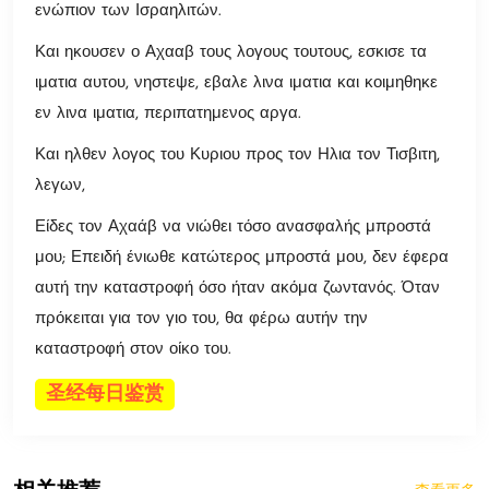
ενώπιον των Ισραηλιτών.
Και ηκουσεν ο Αχααβ τους λογους τουτους, εσκισε τα
ιματια αυτου, νηστεψε, εβαλε λινα ιματια και κοιμηθηκε
εν λινα ιματια, περιπατημενος αργα.
Και ηλθεν λογος του Κυριου προς τον Ηλια τον Τισβιτη,
λεγων,
Είδες τον Αχαάβ να νιώθει τόσο ανασφαλής μπροστά
μου; Επειδή ένιωθε κατώτερος μπροστά μου, δεν έφερα
αυτή την καταστροφή όσο ήταν ακόμα ζωντανός. Όταν
πρόκειται για τον γιο του, θα φέρω αυτήν την
καταστροφή στον οίκο του.
圣经每日鉴赏