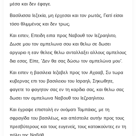
μέσα και δεν έφαγε.
Βασίλισσα Ιεζεκία, μη έρχεσαι και τον ρωτάς, Γιατί είσαι
τόσο θλιμμένος και δεν τρως;
Και ειπεν, Επειδη ειπα προς Ναβουθ τον Ιεζραηλιτο,
Δωσε μου τον αμπελωνα σου και θελω σε δωσει
αργυριο η εαν θελεις θελω ανταλλαξει αλλους αμπελους
δια εσας. Είπε, “Δεν θα σας δώσω τον αμπελώνα μου”.
Και ειπεν η βασιλεια Ιεζαβελ προς τον Αχααβ, Συ τωρα
κυβερνας επι του βασιλειου του Ισραηλ; Σηκωθητε,
φαγετε το φαγητον σας εν τη καρδια σας, και θελω σας
δωσει τον αμπελωνα Ναβουθ του Ιεζραηλιτου.
Και έγραψε επιστολή εν ονόματι Τομπάιας, με τη
σφραγίδα του βασιλέως, και απέστειλε αυτήν προς τους
πρεσβύτερους και τους ευγενείς, τους κατοικούντες εν τη
πόλει της Ναβόθ.