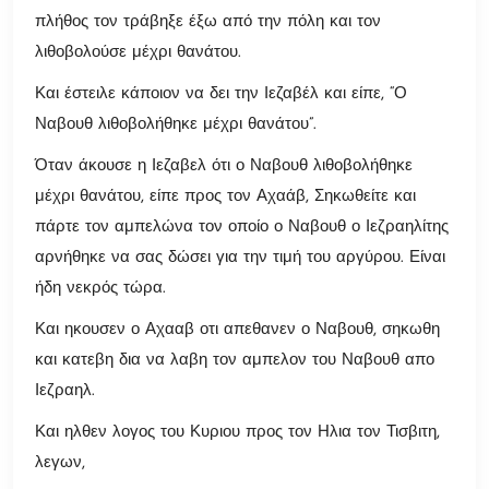
πλήθος τον τράβηξε έξω από την πόλη και τον
λιθοβολούσε μέχρι θανάτου.
Και έστειλε κάποιον να δει την Ιεζαβέλ και είπε, “Ο
Ναβουθ λιθοβολήθηκε μέχρι θανάτου”.
Όταν άκουσε η Ιεζαβελ ότι ο Ναβουθ λιθοβολήθηκε
μέχρι θανάτου, είπε προς τον Αχαάβ, Σηκωθείτε και
πάρτε τον αμπελώνα τον οποίο ο Ναβουθ ο Ιεζραηλίτης
αρνήθηκε να σας δώσει για την τιμή του αργύρου. Είναι
ήδη νεκρός τώρα.
Και ηκουσεν ο Αχααβ οτι απεθανεν ο Ναβουθ, σηκωθη
και κατεβη δια να λαβη τον αμπελον του Ναβουθ απο
Ιεζραηλ.
Και ηλθεν λογος του Κυριου προς τον Ηλια τον Τισβιτη,
λεγων,