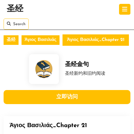
Skip
O
圣经
to
B
content
Skip
Search
to
content
圣经
Άγιος Βασιλιάς
Άγιος Βασιλιάς_Chapter 21
圣经金句
圣经新约和旧约阅读
立即访问
Άγιος Βασιλιάς_Chapter 21