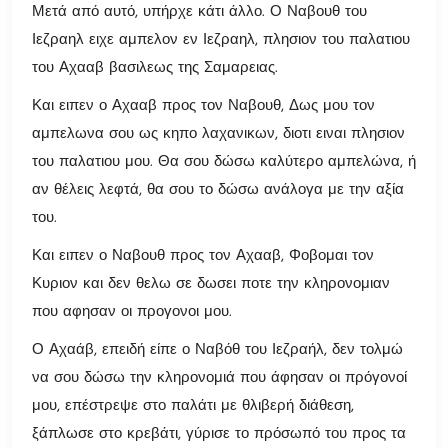
Μετά από αυτό, υπήρχε κάτι άλλο. Ο Ναβουθ του
Ιεζραηλ ειχε αμπελον εν Ιεζραηλ, πλησιον του παλατιου
του Αχααβ βασιλεως της Σαμαρειας.
Και ειπεν ο Αχααβ προς τον Ναβουθ, Δως μου τον
αμπελωνα σου ως κηπο λαχανικων, διοτι ειναι πλησιον
του παλατιου μου. Θα σου δώσω καλύτερο αμπελώνα, ή
αν θέλεις λεφτά, θα σου το δώσω ανάλογα με την αξία
του.
Και ειπεν ο Ναβουθ προς τον Αχααβ, Φοβομαι τον
Κυριον και δεν θελω σε δωσει ποτε την κληρονομιαν
που αφησαν οι προγονοι μου.
Ο Αχαάβ, επειδή είπε ο Ναβόθ του Ιεζραήλ, δεν τολμώ
να σου δώσω την κληρονομιά που άφησαν οι πρόγονοί
μου, επέστρεψε στο παλάτι με θλιβερή διάθεση,
ξάπλωσε στο κρεβάτι, γύρισε το πρόσωπό του προς τα