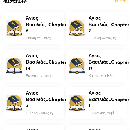
相关推荐
查看更多
Άγιος
Άγιος
Βασιλιάς_Chapter
Βασιλιάς_Chapter
8
7
Εκείνη την εποχ...
Ο Σολομώντας έχ...
Άγιος
Άγιος
Βασιλιάς_Chapter
Βασιλιάς_Chapter
14
17
Εκείνη την εποχ...
Και ειπεν ο Ηλι...
Άγιος
Άγιος
Βασιλιάς_Chapter
Βασιλιάς_Chapter
4
1
Ο Σολομώντας έγ...
Ο βασιλιάς Δαβί...