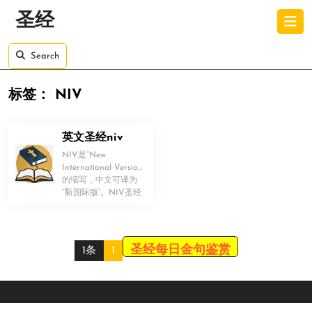
Skip
O
圣经
to
B
content
Skip
Search
to
content
标签：
NIV
英文圣经niv
NIV是“New
International Version”
的缩写，中文可译为
！
“新国际版”。NIV圣经
就是这 […]
圣经每日金句鉴赏
1条
1
Scroll