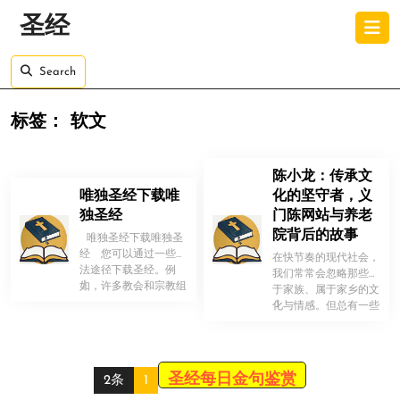
Skip
O
圣经
to
B
content
Skip
Search
to
content
标签：
软文
陈小龙：传承文
唯独圣经下载唯
化的坚守者，义
独圣经
门陈网站与养老
院背后的故事
唯独圣经下载唯独圣
经 您可以通过一些合
在快节奏的现代社会，
法途径下载圣经。例
我们常常会忽略那些属
！
如，许多教会和宗教组
于家族、属于家乡的文
织都会 […]
！
化与情感。但总有一些
人，不忘初心，默默坚
守，用行动 […]
圣经每日金句鉴赏
2条
1