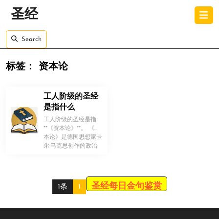
Skip
O
圣经
to
B
content
Skip
Search
to
content
标签：
资本论
工人阶级的圣经
是指什么
工人阶级的圣经是指
**《资本论》**。 《资
本论》是德国思想家卡
！
尔·马克思创作的政治
经济学著作，揭示了资
本主义 […]
圣经每日金句鉴赏
1条
1