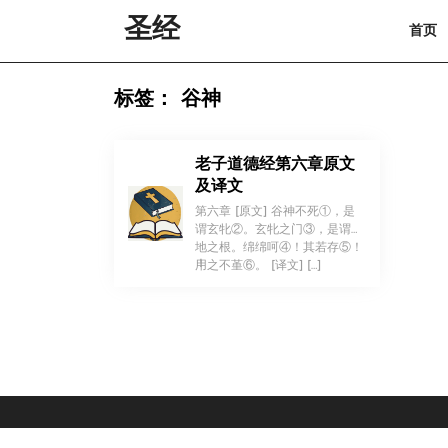
Skip
圣经
首页
to
content
Skip
to
标签：
谷神
content
老子道德经第六章原文
及译文
第六章 [原文] 谷神不死①，是
谓玄牝②。玄牝之门③，是谓天
地之根。绵绵呵④！其若存⑤！
！
用之不堇⑥。 [译文] […]