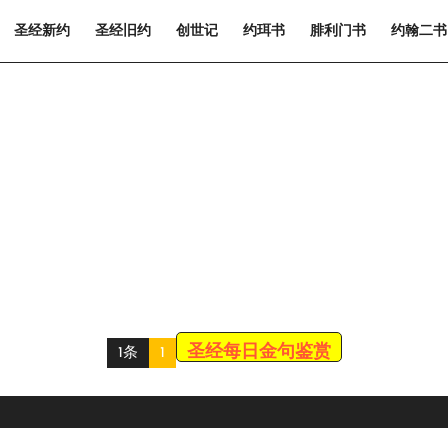
圣经新约
圣经旧约
创世记
约珥书
腓利门书
约翰二书
圣经每日金句鉴赏
1条
1
Scroll
Up