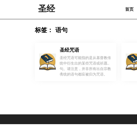
Skip
圣经
首页
to
content
Skip
to
标签：
语句
content
圣经咒语
圣经咒语可能指的是从基督教传
统中衍生出的某些咒语或祈愿语
句。请注意，并非所有出自宗教
！
传统的语句都应被归为咒语。
[…]