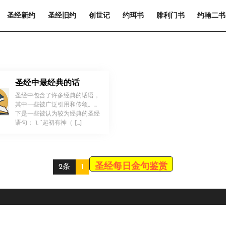
圣经新约
圣经旧约
创世记
约珥书
腓利门书
约翰二书
圣经中最经典的话
圣经中包含了许多经典的话语，
其中一些被广泛引用和传颂。以
下是一些被认为较为经典的圣经
！
语句： 1. “起初有神（ […]
圣经每日金句鉴赏
2条
1
Scroll
Up