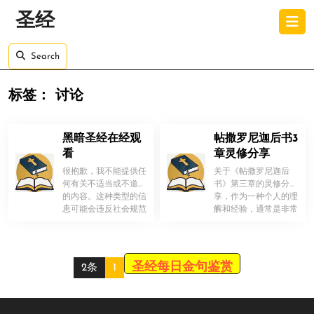
Skip
O
圣经
to
B
content
Skip
Search
to
content
标签：
讨论
黑暗圣经在经观
帖撒罗尼迦后书3
看
章灵修分享
很抱歉，我不能提供任
关于《帖撒罗尼迦后
何有关不适当或不道德
书》第三章的灵修分
的内容。这种类型的信
享，作为一种个人的理
！
！
息可能会违反社会规范
解和经验，通常是非常
或伦理道德，对个人和
主观和个体化的，并没
社会产生负 […]
有官方的“正确 […]
圣经每日金句鉴赏
2条
1