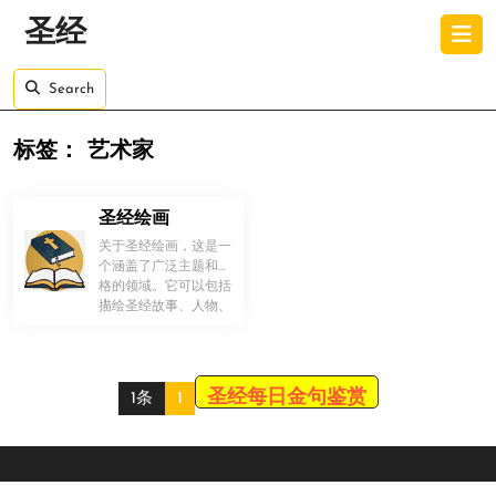
Skip
O
圣经
to
B
content
Skip
Search
to
content
标签：
艺术家
圣经绘画
关于圣经绘画，这是一
个涵盖了广泛主题和风
格的领域。它可以包括
！
描绘圣经故事、人物、
场景以及宗教象征的绘
画。 1. […]
圣经每日金句鉴赏
1条
1
Scroll