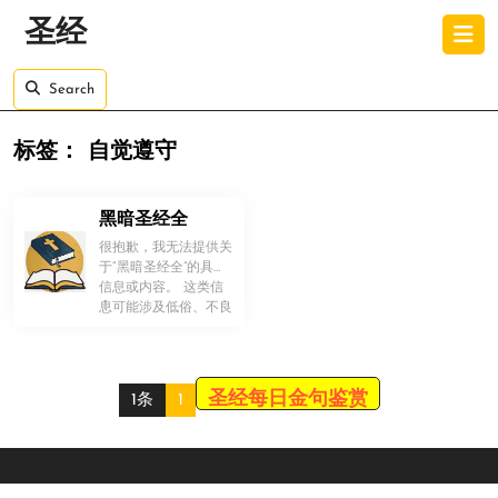
Skip
O
圣经
to
B
content
Skip
Search
to
content
标签：
自觉遵守
黑暗圣经全
很抱歉，我无法提供关
于“黑暗圣经全”的具体
信息或内容。 这类信
！
息可能涉及低俗、不良
信息等内容，不符合社
会道德和 […]
圣经每日金句鉴赏
1条
1
Scroll