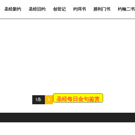
圣经新约
圣经旧约
创世记
约珥书
腓利门书
约翰二书
圣经每日金句鉴赏
1条
1
Scroll
Up