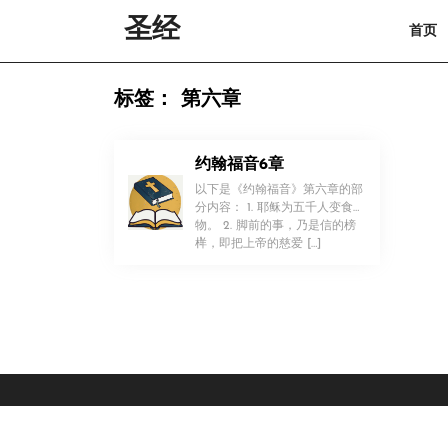
Skip
圣经
首页
to
content
Skip
to
标签：
第六章
content
约翰福音6章
以下是《约翰福音》第六章的部
分内容： 1. 耶稣为五千人变食
物。 2. 脚前的事，乃是信的榜
！
样，即把上帝的慈爱 […]