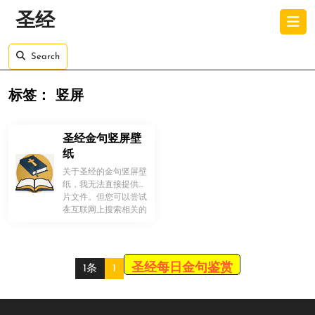
Skip
O
圣经
to
B
content
Skip
Search
to
content
标签：
竖屏
圣经金句竖屏壁
纸
关于圣经的金句竖屏壁
纸，我无法直接提供图
片文件。但您可以尝试
！
在互联网上搜索相关的
图片，有很多网站和社
交媒体平台 […]
圣经每日金句鉴赏
1条
1