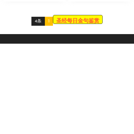
实践所体现出的独特
论。在这一时期，基督
性。第16至 […]
教社群内部 […]
圣经每日金句鉴赏
4条
1
Scroll
Up