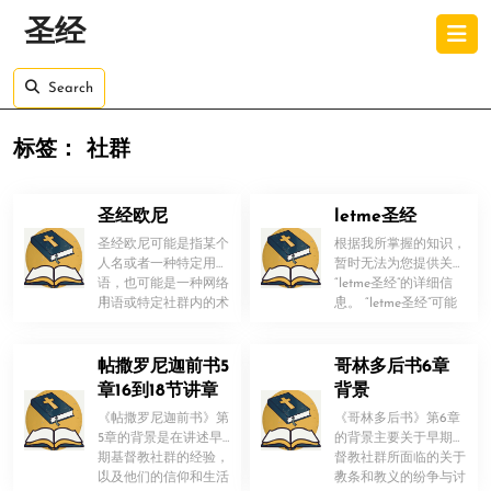
Skip
O
圣经
to
B
content
Skip
Search
to
content
标签：
社群
圣经欧尼
letme圣经
圣经欧尼可能是指某个
根据我所掌握的知识，
人名或者一种特定用
暂时无法为您提供关于
语，也可能是一种网络
“letme圣经”的详细信
！
！
用语或特定社群内的术
息。 “letme圣经”可能
语。在汉语中，“圣经”
是一个特定领域或 […]
通常指的是 […]
帖撒罗尼迦前书5
哥林多后书6章
章16到18节讲章
背景
《帖撒罗尼迦前书》第
《哥林多后书》第6章
5章的背景是在讲述早
的背景主要关于早期基
期基督教社群的经验，
督教社群所面临的关于
！
！
以及他们的信仰和生活
教条和教义的纷争与讨