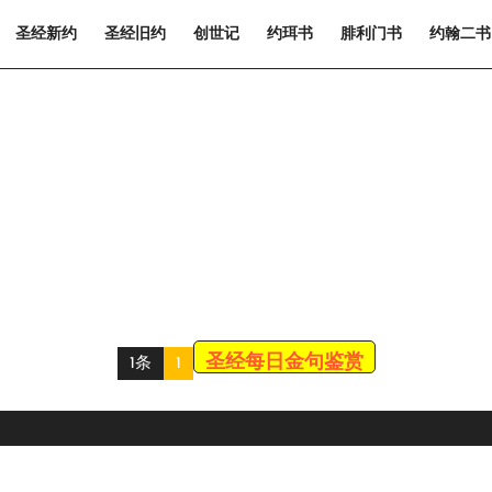
圣经新约
圣经旧约
创世记
约珥书
腓利门书
约翰二书
圣经每日金句鉴赏
1条
1
Scroll
Up