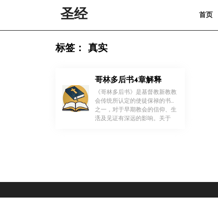
Skip
圣经
首页
to
content
Skip
to
标签：
真实
content
哥林多后书4章解释
《哥林多后书》是基督教新教教
会传统所认定的使徒保禄的书信
之一，对于早期教会的信仰、生
！
活及见证有深远的影响。关于
[…]