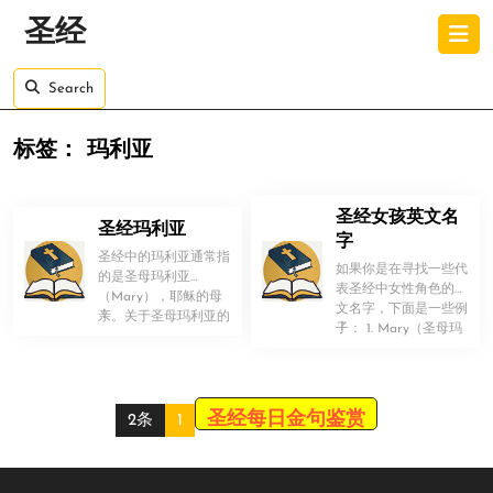
Skip
O
圣经
to
B
content
Skip
Search
to
content
标签：
玛利亚
圣经女孩英文名
圣经玛利亚
字
圣经中的玛利亚通常指
如果你是在寻找一些代
的是圣母玛利亚
表圣经中女性角色的英
（Mary），耶稣的母
文名字，下面是一些例
！
亲。关于圣母玛利亚的
！
子： 1. Mary（圣母玛
事迹和角色，可以总结
利亚） 2. Eve（ […]
如下： 1. […]
圣经每日金句鉴赏
2条
1