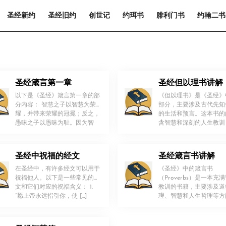
圣经新约
圣经旧约
创世记
约珥书
腓利门书
约翰二书
圣经箴言第一章
圣经但以理书讲解
以下是《圣经》箴言第一章的部
《但以理书》是《圣经》
分内容： 智慧之子以智慧为荣
部分，主要涉及古代先知
耀，并带来荣耀的冠冕；反之，
的生活和预言。这本书的
！
！
愚昧之子以愚昧为耻。因为智
含智慧和深刻的人生教训
[…]
[…]
圣经中祝福的经文
圣经箴言书讲解
在圣经中，有许多经文可以用于
《圣经》中的箴言书
祝福他人。以下是一些常见的经
（Proverbs）是一本充
文和它们对应的祝福含义： 1.
教训的书籍，主要涉及道
！
！
“愿上帝永远指引你，使 […]
理、智慧和人生哲理等方
[…]