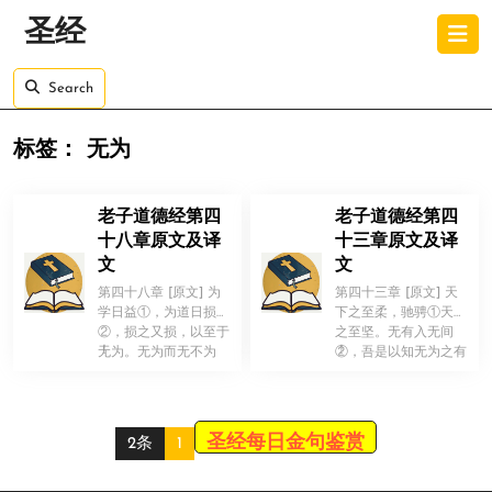
Skip
O
圣经
to
B
content
Skip
Search
to
content
标签：
无为
老子道德经第四
老子道德经第四
十八章原文及译
十三章原文及译
文
文
第四十八章 [原文] 为
第四十三章 [原文] 天
学日益①，为道日损
下之至柔，驰骋①天下
②，损之又损，以至于
之至坚。无有入无间
！
！
无为。无为而无不为
②，吾是以知无为之有
③，取④天下常以无事
益。不言之教，无为之
⑤；及其有 […]
益，天下 […]
圣经每日金句鉴赏
2条
1