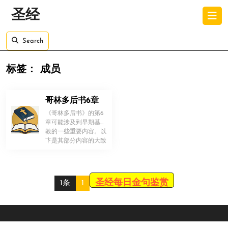
Skip
O
圣经
to
B
content
Skip
Search
to
content
标签：
成员
哥林多后书6章
《哥林多后书》的第6
章可能涉及到早期基督
教的一些重要内容。以
！
下是其部分内容的大致
概述： 该章节主要讨
论了关于教 […]
圣经每日金句鉴赏
1条
1
Scroll