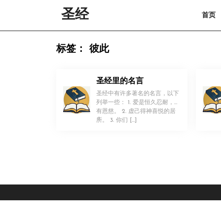
Skip
圣经
首页
to
content
Skip
to
标签：
彼此
content
圣经里的名言
圣经中有许多著名的名言，以下
列举一些： 1. 爱是恒久忍耐，又
有恩慈。 2. 虚己得神喜悦的居
！
所。 3. 你们 […]