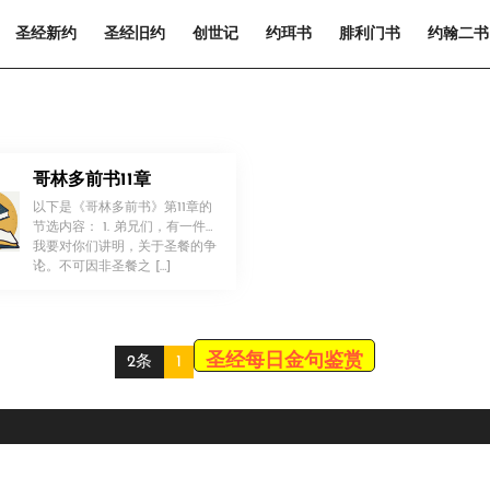
圣经新约
圣经旧约
创世记
约珥书
腓利门书
约翰二书
哥林多前书11章
以下是《哥林多前书》第11章的
节选内容： 1. 弟兄们，有一件事
我要对你们讲明，关于圣餐的争
！
论。不可因非圣餐之 […]
圣经每日金句鉴赏
2条
1
Scroll
Up