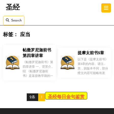
Skip
O
圣经
to
B
content
Skip
Search
to
content
标签：
应当
帖撒罗尼迦前书
提摩太前书5章
第四章讲章
以下是《提摩太前书》
《帖撒罗尼迦前书》第
第5章的内容。请注
四章讲章 一、背景介
意，因版本不同，部分
绍 《帖撒罗尼迦前
！
经文内容可能略有差
！
书》是基督教早期的一
异，以下版本为参考：
封重要书信，相传为保
“你不要以恶 […]
罗所作。这封 […]
圣经每日金句鉴赏
2条
1