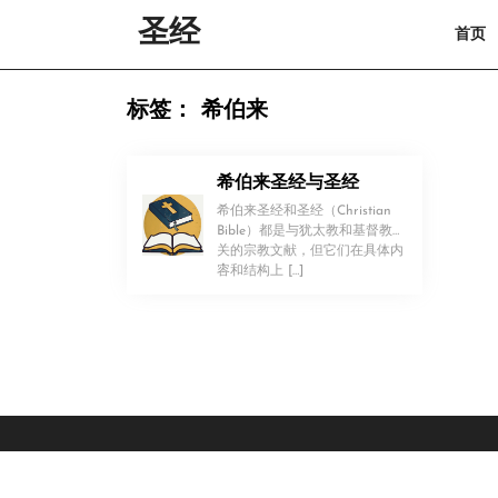
Skip
圣经
首页
to
content
Skip
to
标签：
希伯来
content
希伯来圣经与圣经
希伯来圣经和圣经（Christian
Bible）都是与犹太教和基督教有
关的宗教文献，但它们在具体内
！
容和结构上 […]