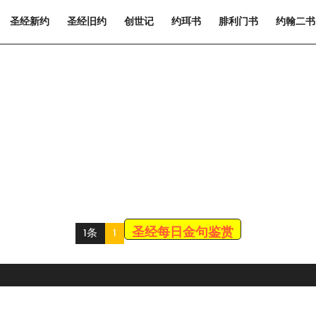
圣经新约
圣经旧约
创世记
约珥书
腓利门书
约翰二书
圣经每日金句鉴赏
1条
1
Scroll
Up