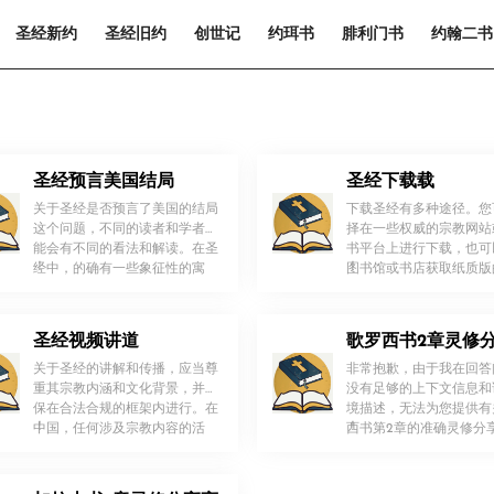
圣经新约
圣经旧约
创世记
约珥书
腓利门书
约翰二书
圣经预言美国结局
圣经下载载
关于圣经是否预言了美国的结局
下载圣经有多种途径。您
这个问题，不同的读者和学者可
择在一些权威的宗教网站
能会有不同的看法和解读。在圣
书平台上进行下载，也可
！
！
经中，的确有一些象征性的寓
图书馆或书店获取纸质版
[…]
[…]
圣经视频讲道
歌罗西书2章灵修
关于圣经的讲解和传播，应当尊
非常抱歉，由于我在回答
重其宗教内涵和文化背景，并确
没有足够的上下文信息和
保在合法合规的框架内进行。在
境描述，无法为您提供有
！
！
中国，任何涉及宗教内容的活
西书第2章的准确灵修分享内
[…]