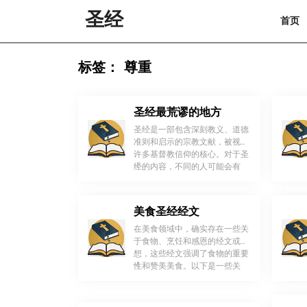
Skip
圣经
首页
to
content
Skip
to
标签：
尊重
content
圣经最荒谬的地方
圣经是一部包含深刻教义、道德
准则和启示的宗教文献，被视为
许多基督教信仰的核心。对于圣
！
经的内容，不同的人可能会有
[…]
美食圣经经文
在美食领域中，确实存在一些关
于食物、烹饪和感恩的经文或思
想，这些经文强调了食物的重要
！
性和赞美美食。以下是一些关
[…]