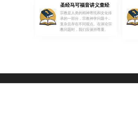
圣经马可福音讲义查经
宗教是人类的精神寄托和文化传
承的一部分，宗教神学问题十分
复杂且存在不同观点。在谈论宗
！
教问题时，我们应保持尊重、
[…]