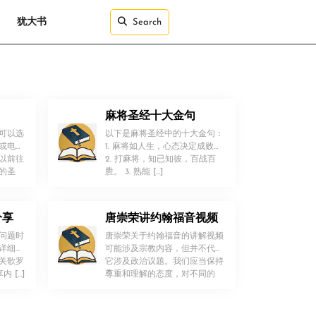
犹大书
Search
麻将圣经十大金句
可以选
以下是麻将圣经中的十大金句：
或电子
1. 麻将如人生，心态决定成败。
以前往
2. 打麻将，知已知彼，百战百
！
的圣
胜。 3. 熟能 […]
分享
唐崇荣讲约翰福音视频
问题时
唐崇荣关于约翰福音的讲解视频
详细情
可能涉及宗教内容，但并不代表
关歌罗
它涉及政治议题。我们应当保持
！
 […]
尊重和理解的态度，对不同的
[…]