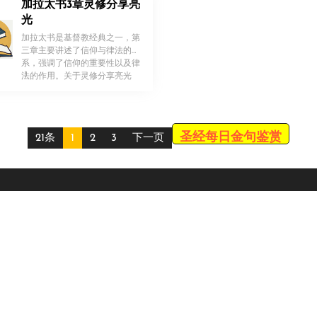
加拉太书3章灵修分享亮
光
加拉太书是基督教经典之一，第
三章主要讲述了信仰与律法的关
系，强调了信仰的重要性以及律
！
法的作用。关于灵修分享亮光
[…]
圣经每日金句鉴赏
21条
1
2
3
下一页
Scroll
Up