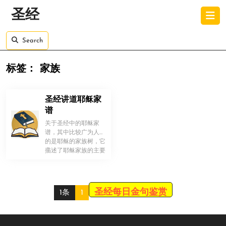
Skip
O
圣经
to
B
content
Skip
Search
to
content
标签：
家族
圣经讲道耶稣家
谱
关于圣经中的耶稣家
谱，其中比较广为人知
的是耶稣的家族树，它
！
描述了耶稣家族的主要
成员及其关系。 据记
载，耶稣的父 […]
圣经每日金句鉴赏
1条
1