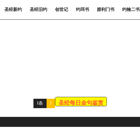
圣经新约
圣经旧约
创世记
约珥书
腓利门书
约翰二书
圣经每日金句鉴赏
1条
1
Scroll
Up