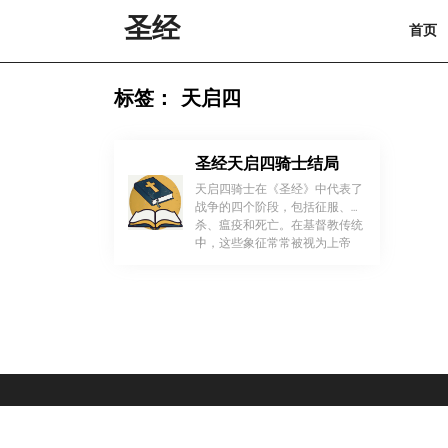
Skip
圣经
首页
to
content
Skip
to
标签：
天启四
content
圣经天启四骑士结局
天启四骑士在《圣经》中代表了
战争的四个阶段，包括征服、屠
杀、瘟疫和死亡。在基督教传统
！
中，这些象征常常被视为上帝
[…]