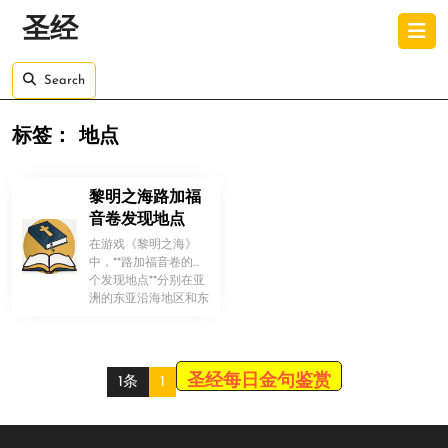
Skip
O
圣经
to
B
content
Skip
Search
to
content
标签：
地点
黎明之海路加福
音卷发现地点
在游戏《黎明之海》
中，**路加福音卷的多
个发现地点**分别在亚
！
洲的东亚沿海地区和东
南亚岛屿以及北美的海
岸。具体 […]
圣经每日金句鉴赏
1条
1