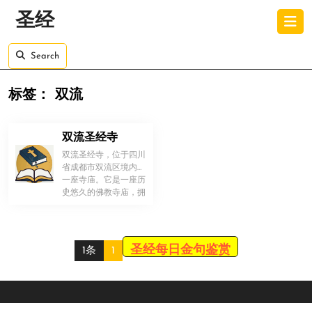
Skip
O
圣经
to
B
content
Skip
Search
to
content
标签：
双流
双流圣经寺
双流圣经寺，位于四川
省成都市双流区境内的
一座寺庙。它是一座历
！
史悠久的佛教寺庙，拥
有丰富的文化底蕴和深
厚的宗教传 […]
圣经每日金句鉴赏
1条
1
Scroll