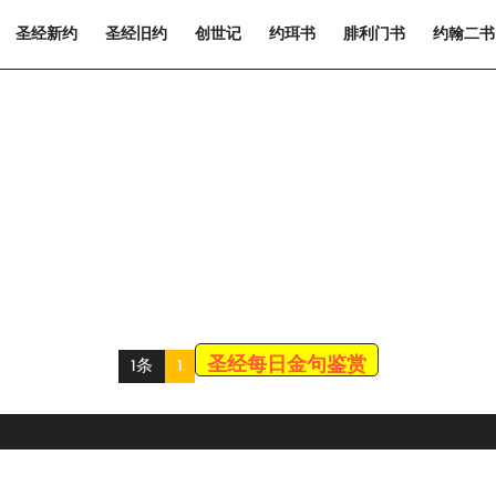
圣经新约
圣经旧约
创世记
约珥书
腓利门书
约翰二书
圣经每日金句鉴赏
1条
1
Scroll
Up