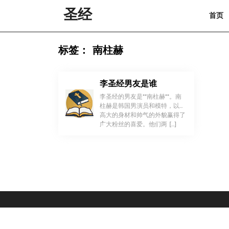
Skip
圣经
首页
to
content
Skip
to
标签：
南柱赫
content
李圣经男友是谁
李圣经的男友是**南柱赫**。南
柱赫是韩国男演员和模特，以其
高大的身材和帅气的外貌赢得了
！
广大粉丝的喜爱。他们两 […]