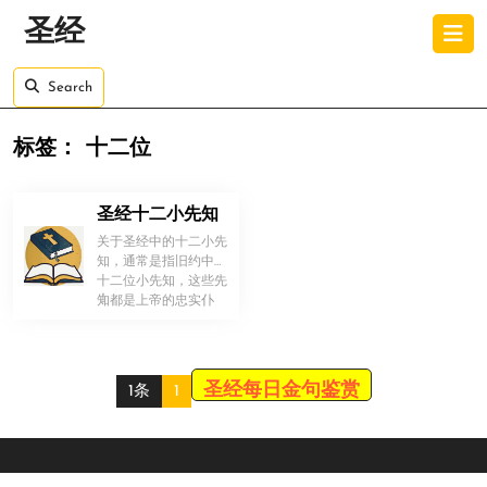
Skip
O
圣经
to
B
content
Skip
Search
to
content
标签：
十二位
圣经十二小先知
关于圣经中的十二小先
知，通常是指旧约中的
十二位小先知，这些先
！
知都是上帝的忠实仆
人，他们受到上帝的启
示并传递上帝 […]
圣经每日金句鉴赏
1条
1
Scroll