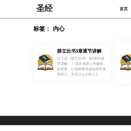
Skip
圣经
首页
to
content
Skip
to
标签：
内心
content
腓立比书3章逐节讲解
以下是《腓立比书》第3章的逐
节讲解： 1. 保罗感谢上帝赐给他
的恩典，让他能够传扬福音给更
！
多的人，并且让人们对 […]