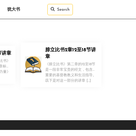
犹大书
Search
腓立比书2章12至18节讲
节讲章
章
比书》
《腓立比书》第二章的12至18节
讲章标
是一段非常宝贵的经文，包含了
力量》
重要的基督教教义和生活指导。
！
以下是对这一部分的讲章 […]