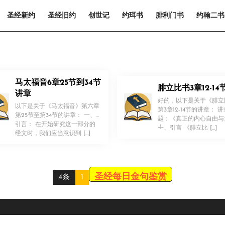
圣经新约
圣经旧约
创世记
约珥书
腓利门书
约翰二书
马太福音6章25节到34节
腓立比书3章12-14
讲章
好的，以下是关于《腓立
以下是关于《马太福音》第六章
第3章12-14节的讲章： 
第25节至第34节的讲章： 一、
题：《真正的内心自由与
引言： 在开始研究这一部分的
！
一、引言 《腓立比 […]
！
经文时，我们应当意识到 […]
圣经每日金句鉴赏
4条
1
Scroll
Up