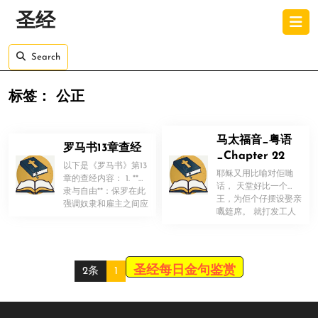
Skip
O
圣经
to
B
content
Skip
Search
to
content
标签：
公正
马太福音_粤语
罗马书13章查经
_Chapter 22
以下是《罗马书》第13
耶稣又用比喻对佢哋
章的查经内容： 1. **奴
话， 天堂好比一个
隶与自由**：保罗在此
王，为佢个仔摆设娶亲
！
强调奴隶和雇主之间应
！
嘅筵席。 就打发工人
有的关系。他鼓励奴
去请啲畀召嘅人嚟赴
[…]
席。佢哋又唔肯来 […]
圣经每日金句鉴赏
2条
1