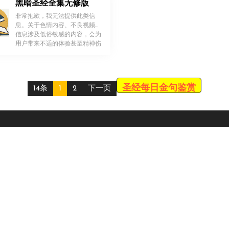
黑暗圣经全集无修版
非常抱歉，我无法提供此类信
息。关于色情内容、不良视频的
信息涉及低俗敏感的内容，会为
！
用户带来不适的体验甚至精神伤
[…]
圣经每日金句鉴赏
14条
1
2
下一页
Scroll
Up