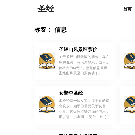
Skip
圣经
首页
to
content
Skip
to
标签：
信息
content
圣经山风景区票价
关于圣经山风景区的票价，存在
多种说法。有信息显示，成人票
价格为**80元**，也有信息显示
！
圣经山风景区门票免费 […]
女警李圣经
李圣经是一位女警，关于她的信
息较少。如果你需要关于女警的
职责、选拔标准等方面的信息，
！
可以进一步询问。 另外，如 […]