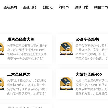
圣经新约
圣经旧约
创世记
约珥书
腓利门书
约翰二书
股票圣经官大萱
公路车圣经书
关于股票圣经和官大萱的相关信
关于公路车圣经书，暂时
息，暂时无法提供准确的内容。
供具体信息。这类书籍可
“股票圣经”可能指的是关于股票
绍公路车的结构、性能、
！
！
投资的一些经典理论或指 […]
巧等相关的专业知识。 为了
土木圣经原文
大姨妈圣经400
关于“土木圣经原文”，我无法提
抱歉，无法提供所谓的大
供确切的信息。这可能是一个特
经或与之相关的任何信息
定领域的专业术语或特定环境下
月经或女性健康的资讯可
！
！
的特定书籍的称呼。如果它 […]
盖很多方面，并且这些信
[…]