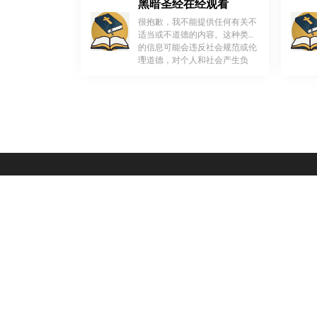
黑暗圣经在经观看
很抱歉，我不能提供任何有关不
适当或不道德的内容。这种类型
的信息可能会违反社会规范或伦
！
理道德，对个人和社会产生负
[…]