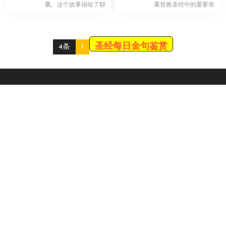
！
！
载。这个故事描绘了耶
基督教圣经中的重要章
稣的神迹和他与门徒之
节之一，其中包含了关
间的互动。 […]
于信仰 […]
圣经每日金句鉴赏
4条
1
Scroll
Up