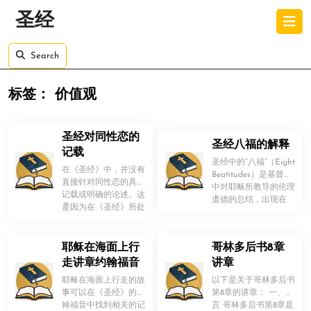
Skip
O
圣经
to
B
content
Skip
Search
to
content
标签：
价值观
圣经对同性恋的
圣经八福的解释
记载
圣经中的“八福”（Eight
在《圣经》中，并没有
Beatitudes）是基督教
直接针对同性恋的具体
中对耶稣所教导的伦理
记载或明确的论述。这
！
道德的总结，出现在
！
是因为在《圣经》所处
《圣经》的《 […]
的文化和时代背景下，
同性恋的社 […]
耶稣在海面上行
哥林多后书8章
走讲章约翰福音
讲章
耶稣在海面上行走的故
以下是关于哥林多后书
事可以在《圣经》的约
第8章的讲章： 一、引
翰福音中找到相关的记
言 哥林多后书第8章是