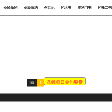
圣经新约
圣经旧约
创世记
约珥书
腓利门书
约翰二书
圣经每日金句鉴赏
1条
1
Scroll
Up