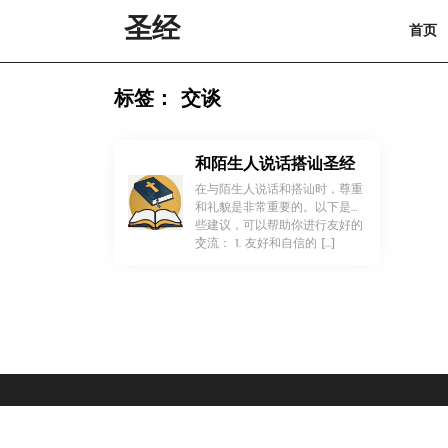
Skip
圣经
首页
to
content
Skip
to
标签：
交谈
content
和陌生人说话搭讪圣经
在与陌生人说话和搭讪时，尊重
和礼貌是非常重要的。以下是一
些建议，可以帮助你进行友好的
！
交流： 1. 友好和自信的 […]