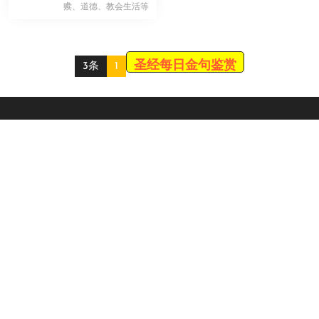
！
赎、道德、教会生活等
方面。因此，关于该书
的中心思想无 […]
圣经每日金句鉴赏
3条
1
Scroll
Up