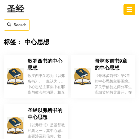
Skip
O
圣经
to
B
content
Skip
Search
to
content
标签：
中心思想
歌罗西书的中心
哥林多前书9章
思想
的中心思想
歌罗西书又称为《以弗
《哥林多前书》第9章
所书》。一般认为，其
的中心思想主要围绕保
中心思想主要集中在耶
罗关于信徒之间分享生
！
！
稣与教会的沟通、相互
活细节的教导展开。在
体谅与支持、坚守信仰
这一章中，保罗强调了
并团结互助 […]
信徒们应该 […]
圣经以弗所书的
中心思想
《以弗所书》是基督教
经典之一，其中心思想
主要涉及到信仰、救