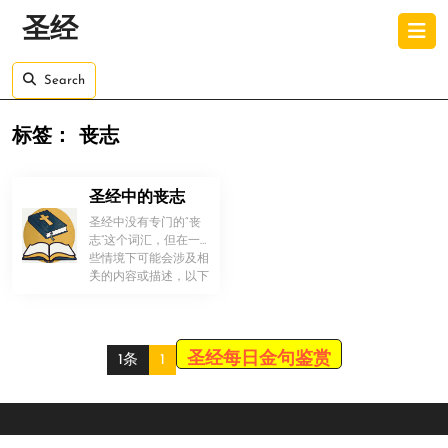
Skip
O
圣经
to
B
content
Skip
Search
to
content
标签：
丧志
圣经中的丧志
圣经中没有专门的“丧
志”这个词汇，但在一
些情境下可能会涉及相
！
关的内容或描述，以下
是具体的分析。关于丧
失意志、消 […]
圣经每日金句鉴赏
1条
1
Scroll