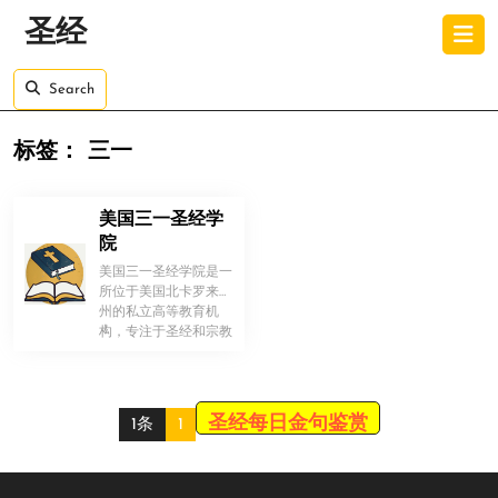
Skip
O
圣经
to
B
content
Skip
Search
to
content
标签：
三一
美国三一圣经学
院
美国三一圣经学院是一
所位于美国北卡罗来纳
州的私立高等教育机
！
构，专注于圣经和宗教
研究。该学院提供多种
课程，帮助学 […]
圣经每日金句鉴赏
1条
1