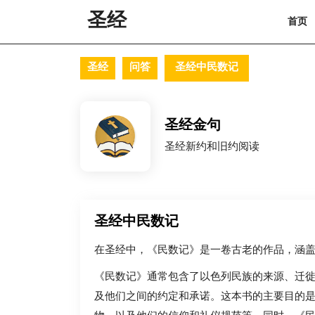
Skip
圣经
首页
to
content
Skip
to
圣经
问答
圣经中民数记
content
圣经金句
圣经新约和旧约阅读
圣经中民数记
在圣经中，《民数记》是一卷古老的作品，涵
《民数记》通常包含了以色列民族的来源、迁
及他们之间的约定和承诺。这本书的主要目的