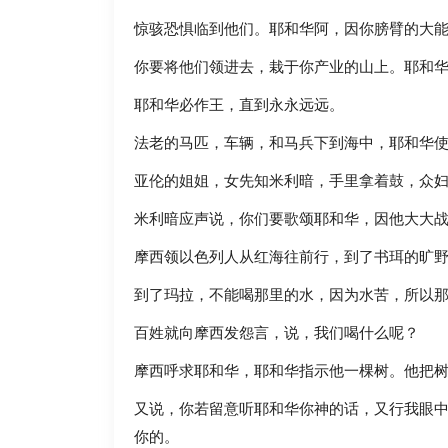
惊骇恐惧临到他们。耶和华阿，因你膀臂的大
你要将他们领进去，栽于你产业的山上。耶和
耶和华必作王，直到永永远远。
法老的马匹，车辆，和马兵下到海中，耶和华
亚伦的姐姐，女先知米利暗，手里拿着鼓，众
米利暗应声说，你们要歌颂耶和华，因他大大
摩西领以色列人从红海往前行，到了书珥的旷
到了玛拉，不能喝那里的水，因为水苦，所以
百姓就向摩西发怨言，说，我们喝什么呢？
摩西呼求耶和华，耶和华指示他一棵树。他把
又说，你若留意听耶和华你神的话，又行我眼
你的。