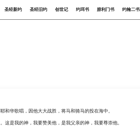
圣经新约
圣经旧约
创世记
约珥书
腓利门书
约翰二书
向耶和华歌唱，因他大大战胜，将马和骑马的投在海中。
救。这是我的神，我要赞美他，是我父亲的神，我要尊崇他。