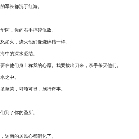
选的军长都沉于红海。
和华阿，你的右手摔碎仇敌。
烈怒如火，烧灭他们像烧碎秸一样。
，海中的深水凝结。
我要在他们身上称我的心愿。我要拔出刀来，亲手杀灭他们。
大水之中。
至圣至荣，可颂可畏，施行奇事。
他们到了你的圣所。
住，迦南的居民心都消化了。