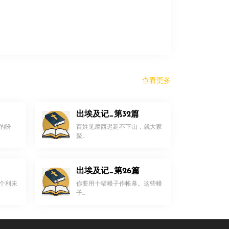
查看更多
出埃及记_第32篇
的吩
百姓见摩西迟延不下山，就大家
聚...
出埃及记_第26篇
个利未
你要用十幅幔子作帐幕。这些幔
子...