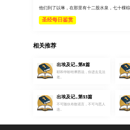
他们到了以琳，在那里有十二股水泉，七十棵
圣经每日鉴赏
相关推荐
出埃及记_第8篇
耶和华吩咐摩西说，你进去见法
老...
出埃及记_第23篇
不可随伙布散谣言，不可与恶人
连...