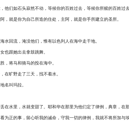
能，他们如石头寂然不动，等候你的百姓过去，等候你所赎的百姓过
华阿，就是你为自己所造的住处，主阿，就是你手所建立的圣所。
使海水回流，淹没他们，惟有以色列人在海中走干地。
妇女也跟她出去拿鼓跳舞。
战胜，将马和骑马的投在海中。
野，在旷野走了三天，找不着水。
那地名叫玛拉。
树丢在水里，水就变甜了。耶和华在那里为他们定了律例，典章，在
中看为正的事，留心听我的诫命，守我一切的律例，我就不将所加与