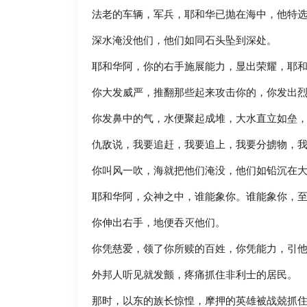
法老的车辆，军兵，耶和华已抛在海中，他特
深水淹没他们，他们如同石头坠到深处。
耶和华阿，你的右手施展能力，显出荣耀，耶
你大发威严，推翻那些起来攻击你的，你发出
你发鼻中的气，水便聚起成堆，大水直立如垒
仇敌说，我要追赶，我要追上，我要分掳物，
你叫风一吹，海就把他们淹没，他们如铅沉在
耶和华阿，众神之中，谁能象你。谁能象你，
你伸出右手，地便吞灭他们。
你凭慈爱，领了你所赎的百姓，你凭能力，引
外邦人听见就发颤，疼痛抓住非利士的居民。
那时，以东的族长惊惶，摩押的英雄被战兢抓