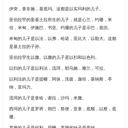
伊突，拿非施，基底玛。这都是以实玛利的儿子。
亚伯拉罕的妾基土拉所生的儿子，就是心兰，约珊，米
但，米甸，伊施巴，书亚。约珊的儿子是示巴，底但。
米甸的儿子是以法，以弗，哈诺，亚比大，以勒大。这都
是基土拉的子孙。
亚伯拉罕生以撒。以撒的儿子是以扫和以色列。
以扫的儿子是以利法，流珥，耶乌施，雅兰，可拉。
以利法的儿子是提幔，阿抹，洗玻，迦坦，基纳斯，亭
纳，亚玛力。
流珥的儿子是拿哈，谢拉，沙玛，米撒。
西珥的儿子是罗坍，朔巴，祭便，亚拿，底顺，以察，底
珊。