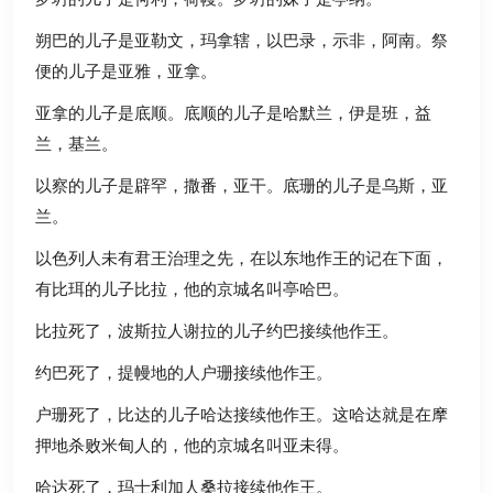
罗坍的儿子是何利，荷幔。罗坍的妹子是亭纳。
朔巴的儿子是亚勒文，玛拿辖，以巴录，示非，阿南。祭
便的儿子是亚雅，亚拿。
亚拿的儿子是底顺。底顺的儿子是哈默兰，伊是班，益
兰，基兰。
以察的儿子是辟罕，撒番，亚干。底珊的儿子是乌斯，亚
兰。
以色列人未有君王治理之先，在以东地作王的记在下面，
有比珥的儿子比拉，他的京城名叫亭哈巴。
比拉死了，波斯拉人谢拉的儿子约巴接续他作王。
约巴死了，提幔地的人户珊接续他作王。
户珊死了，比达的儿子哈达接续他作王。这哈达就是在摩
押地杀败米甸人的，他的京城名叫亚未得。
哈达死了，玛士利加人桑拉接续他作王。