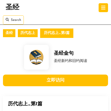
Skip
O
圣经
to
B
content
Skip
Search
to
content
圣经
历代志上
历代志上_第1篇
圣经金句
圣经新约和旧约阅读
立即访问
历代志上_第1篇