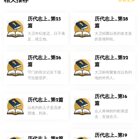
相关推荐
查看更多
历代志上_第23
历代志上_第28
篇
篇
大卫年纪老迈，日子满
大卫招聚以色列各支派
足，就立他...
的首领和轮...
历代志上_第26
历代志上_第22
篇
篇
守门的班次记在下面，
大卫吩咐聚集住以色列
可拉族亚萨...
地的外邦人...
历代志上_第16
历代志上_第2篇
篇
以色列的儿子是流便，
众人将神的约柜请进
西缅，利未...
去，安放在大...
历代志上_第19