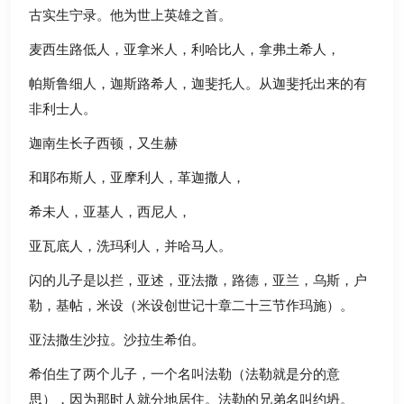
古实生宁录。他为世上英雄之首。
麦西生路低人，亚拿米人，利哈比人，拿弗土希人，
帕斯鲁细人，迦斯路希人，迦斐托人。从迦斐托出来的有
非利士人。
迦南生长子西顿，又生赫
和耶布斯人，亚摩利人，革迦撒人，
希未人，亚基人，西尼人，
亚瓦底人，洗玛利人，并哈马人。
闪的儿子是以拦，亚述，亚法撒，路德，亚兰，乌斯，户
勒，基帖，米设（米设创世记十章二十三节作玛施）。
亚法撒生沙拉。沙拉生希伯。
希伯生了两个儿子，一个名叫法勒（法勒就是分的意
思），因为那时人就分地居住。法勒的兄弟名叫约坍。