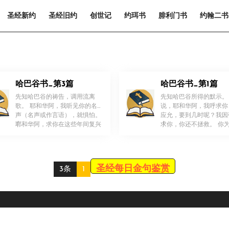
圣经新约
圣经旧约
创世记
约珥书
腓利门书
约翰二书
哈巴谷书_第3篇
哈巴谷书_第1篇
先知哈巴谷的祷告，调用流离
先知哈巴谷所得的默示。
歌。 耶和华阿，我听见你的名
说，耶和华阿，我呼求你
声（名声或作言语），就惧怕。
应允，要到几时呢？我因
！
！
耶和华阿，求你在这些年间复兴
求你，你还不拯救。 你
[…]
[…]
圣经每日金句鉴赏
3条
1
Scroll
Up