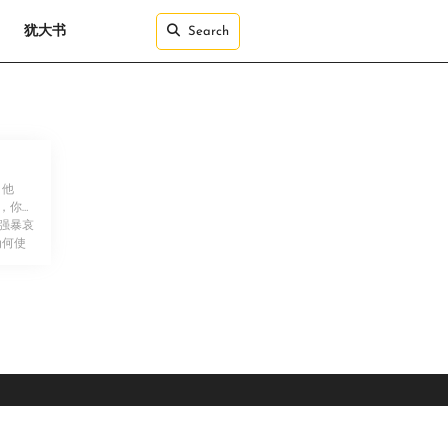
犹大书
Search
 他
，你不
强暴哀
为何使