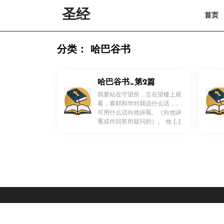
Skip
圣经
首页
to
content
Skip
to
分类：
哈巴谷书
content
哈巴谷书_第2篇
我要站在守望所，立在望楼上观
看，看耶和华对我说什么话，我
可用什么话向他诉冤。（向他诉
！
冤或作回答所疑问的）。 他 […]