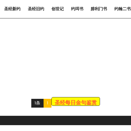
圣经新约
圣经旧约
创世记
约珥书
腓利门书
约翰二书
圣经每日金句鉴赏
1条
1
Scroll
Up