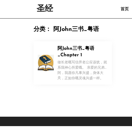
Skip
圣经
首页
to
content
Skip
to
分类：
阿John三书_粤语
content
阿John三书_粤语
_Chapter 1
做长老嘅写信畀老公应该犹，就
系我神心所爱嘅。 亲爱的兄弟
阿，我愿你凡事兴盛，身体大
！
只，正如你嘅灵魂兴盛一样。
[…]