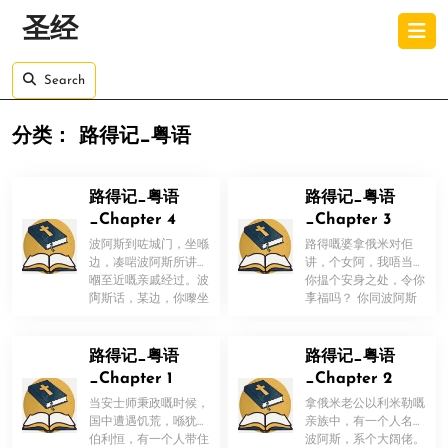
Skip
O
圣经
to
B
content
Skip
Search
to
content
分类：
路得记_粤语
路得记_粤语
路得记_粤语
_Chapter 4
_Chapter 3
波阿斯到咗城门，坐喺
路得嘅婆拿俄米对佢
边，凑啱波阿斯所讲嘅
讲，个女阿，我唔当为
嗰至近嘅亲戚经过。波
你揾个安身之处，令你
！
！
阿斯话，某边，你嚟坐
享福吗？ 你同波阿斯
喺呢度。佢就嚟坐低。
嘅使女常喺处，波阿斯
波阿斯又 […]
唔系我地嘅亲 […]
路得记_粤语
路得记_粤语
_Chapter 1
_Chapter 2
当安士师秉政嘅时候，
拿俄米老公以利米勒嘅
国中遭遇饥荒，喺犹大
亲族中，有一个人名叫
伯利恒，有一个人带住
波阿斯，系个大阔佬。