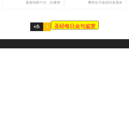
！
！
老婆同两个仔，往摩押
摩押女子路得对拿俄米
噉去度寄居。 呢个人
话，容我去田间去，我
名叫以利米 […]
蒙边个嘅 […]
圣经每日金句鉴赏
4条
1
Scroll
Up