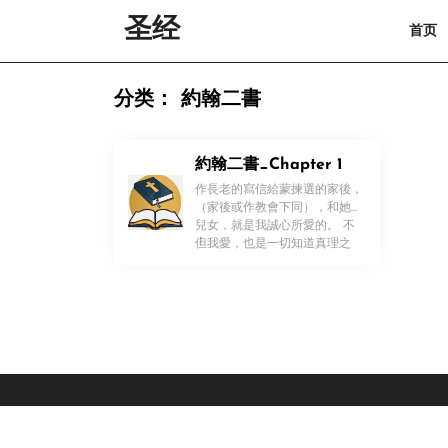
Skip
圣经
首页
to
content
Skip
to
分类：
約翰二書
content
約翰二書_Chapter 1
作長老的寫信給蒙揀選的家後，
（家後或作教會下同），和她的
兒女，就是我誠心所愛的。 不
！
但我愛，也是一切知道真理之
[…]