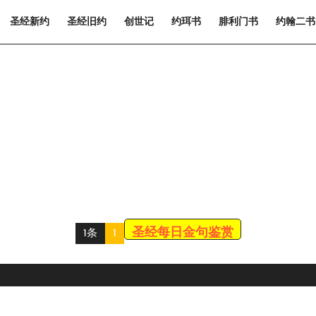
圣经新约
圣经旧约
创世记
约珥书
腓利门书
约翰二书
圣经每日金句鉴赏
1条
1
Scroll
Up