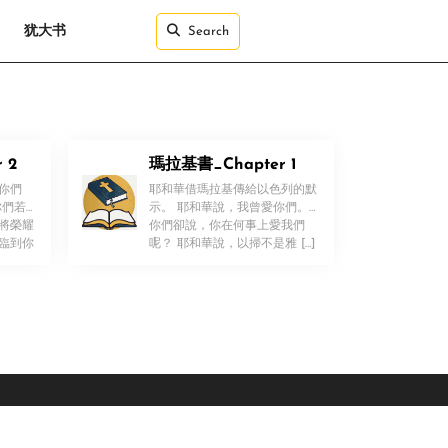
犹大书
Search
 2
瑪拉基書_Chapter 1
你們
耶和華借瑪拉基傳給以色列的默
你們若
示。 耶和華說，我曾愛你們。
將榮耀
你們卻說，你在何事上愛我們
！
臨到你
呢？ 耶和華說，以掃不是雅 […]