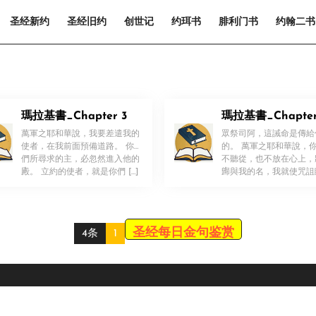
圣经新约
圣经旧约
创世记
约珥书
腓利门书
约翰二书
瑪拉基書_Chapter 3
瑪拉基書_Chapter
萬軍之耶和華說，我要差遣我的
眾祭司阿，這誡命是傳給
使者，在我前面預備道路。 你
的。 萬軍之耶和華說，
們所尋求的主，必忽然進入他的
不聽從，也不放在心上，
！
！
殿。 立約的使者，就是你們 […]
歸與我的名，我就使咒詛
[…]
圣经每日金句鉴赏
4条
1
Scroll
Up