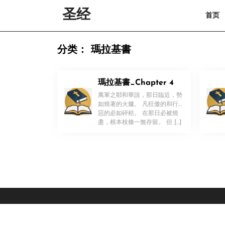
Skip
圣经
首页
to
content
Skip
to
分类：
瑪拉基書
content
瑪拉基書_Chapter 4
萬軍之耶和華說，那日臨近，勢
如燒著的火爐。 凡狂傲的和行
惡的必如碎秸。 在那日必被燒
！
盡，根本枝條一無存留。 但 […]