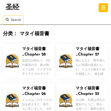
Skip
O
圣经
to
B
content
Skip
Search
to
content
分类：
マタイ福音書
マタイ福音書
マタイ福音書
_Chapter 28
_Chapter 27
安息日が終わり、7日
朝になると、祭司長た
の最初の日、夜が明け
ちと民間の長老たち
そうな時、マグダラの
が、イエスを殺すため
！
！
マリアとそのマリア、
に相談した。 彼を縛
墓を見に来ます。 突
って解いてピラトを巡
然の大揺れ […]
撫するように […]
マタイ福音書
マタイ福音書
_Chapter 26
_Chapter 25
イエスはこのすべての
その時、天国は10人の
話を終えると、弟子た
童女のように、明かり
ちに言いました。 2日
を持って、新郎を迎え