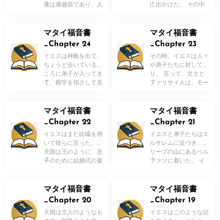
！
！
後は過越節であり、人
に出かけた。 その中
の子は人に渡され、十
の5つは愚鈍である。5
字架にか […]
つは賢 […]
マタイ福音書
マタイ福音書
_Chapter 24
_Chapter 23
イエスは神殿を出て、
その時、イエスは人々
ちょうど歩いていると
や弟子たちに対して語
ころに弟子が入ってき
り、 言って、文士と
！
！
て、殿宇を指さして見
ファリサイ人は、モー
せました。 イエスは
ゼの席に座っていた。
彼らに言い […]
かれらが […]
マタイ福音書
マタイ福音書
_Chapter 22
_Chapter 21
イエスはまた比喩を用
イエスと弟子たちはエ
いて彼らに言った。
ルサレムに近づき、オ
天国は王のように、息
リーブの山にあるベル
！
！
子のために結婚式の宴
ファソに着いた。 イ
席を設けた。 召喚さ
エスは弟子2人を遣わ
れた人たち […]
し、「向こ […]
マタイ福音書
マタイ福音書
_Chapter 20
_Chapter 19
天国は主人のようなも
イエスはこのような話