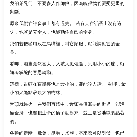
我的弟兄們，不要多人作師傅，因為曉得我們要受更重的
判斷。
原來我們在許多事上都有過失。 若有人在話語上沒有過
失，他就是完全人，也能勒住自己的全身。
我們若把嚼環放在馬嘴裡，叫它順服，就能調動它的全
身。
看哪，船隻雖然甚大，又被大風催逼，只用小小的舵，就
隨著掌舵的意思轉動。
這樣，舌頭在百體裏也是最小的，卻能說大話。 看哪，最
小的火能點著最大的樹林。
舌頭就是火，在我們百體中，舌頭是個罪惡的世界，能污
穢全身，也能把生命的輪子點起來，並且是從地獄裏點著
的。
各類的走獸，飛禽，昆蟲，水族，本來都可以制伏，也已