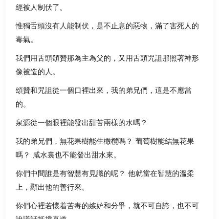
經被人制伏了。
惟獨舌頭沒有人能制伏，是不止息的惡物，滿了害死人的
毒氣。
我們用舌頭頌贊那為主為父的，又用舌頭咒詛那照著神形
像被造的人。
頌贊和咒詛從一個口裡出來，我的弟兄們，這是不應當
的。
泉源從一個眼裡能發出甜苦兩樣的水嗎？
我的弟兄們，無花果樹能生橄欖嗎？ 葡萄樹能結無花果
嗎？ 咸水裏也不能發出甜水來。
你們中間誰是有智慧有見識的呢？ 他就當在智慧的溫柔
上，顯出他的善行來。
你們心裡若懷着苦毒的嫉妒和分爭，就不可自誇，也不可